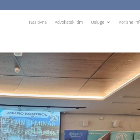
Naslovna
Advokatski tim
Usluge
Korisne in