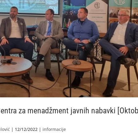
entra za menadžment javnih nabavki [Oktob
lović
|
12/12/2022
|
informacije