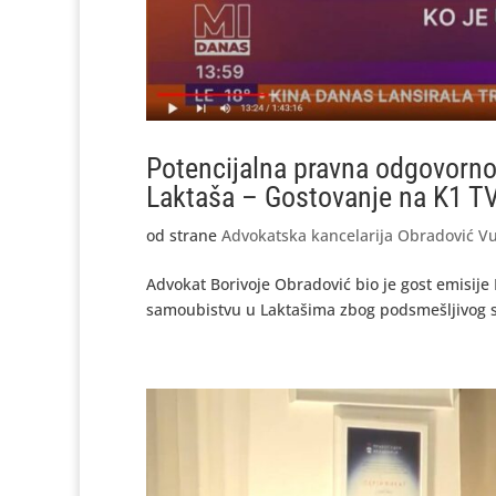
Potencijalna pravna odgovorno
Laktaša – Gostovanje na K1 T
od strane
Advokatska kancelarija Obradović Vu
Advokat Borivoje Obradović bio je gost emisije M
samoubistvu u Laktašima zbog podsmešljivog sn