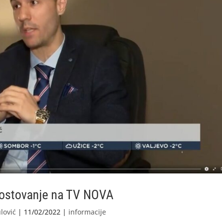
gostovanje na TV NOVA
lović
|
11/02/2022
|
informacije