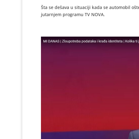
Šta se dešava u situaciji kada se automobil oš
jutarnjem programu TV NOVA.