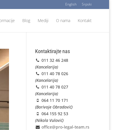
English
Srpski
formacije
Blog
Mediji
O nama
Kontakt
Kontaktirajte nas
011 32 46 248
(Kancelarija)
011 40 78 026
(Kancelarija)
011 40 78 027
(Kancelarija)
064 11 70 171
(Borivoje Obradović)
064 155 92 53
(Nikola Vulović)
office@pro-legal-team.rs