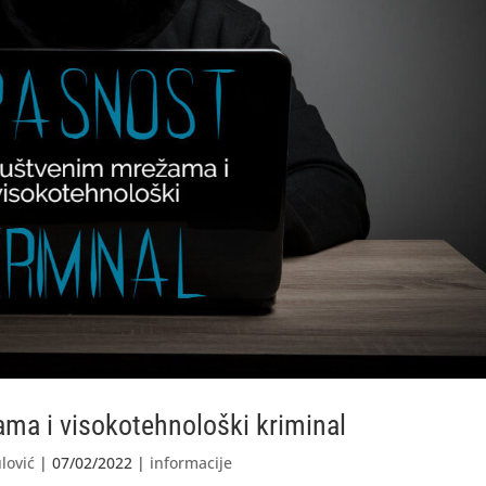
ma i visokotehnološki kriminal
lović
|
07/02/2022
|
informacije