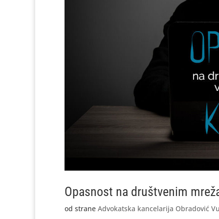
Opasnost na društvenim mreža
od strane
Advokatska kancelarija Obradović Vu